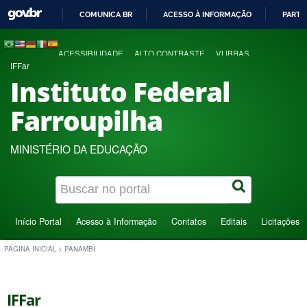
COMUNICA BR
ACESSO À INFORMAÇÃO
PARTI
IR
PARA
ACESSIBILIDADE
ALTO CONTRASTE
VLIBRAS
O
IFFar
CONTEÚDO
Instituto Federal
Farroupilha
MINISTÉRIO DA EDUCAÇÃO
Início Portal
Acesso à Informação
Contatos
Editais
Licitações
PÁGINA INICIAL
>
PANAMBI
IFFar