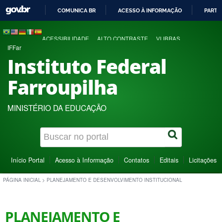
COMUNICA BR
ACESSO À INFORMAÇÃO
PARTI
IR
PARA
ACESSIBILIDADE
ALTO CONTRASTE
VLIBRAS
O
IFFar
CONTEÚDO
Instituto Federal
Farroupilha
MINISTÉRIO DA EDUCAÇÃO
Início Portal
Acesso à Informação
Contatos
Editais
Licitações
PÁGINA INICIAL
>
PLANEJAMENTO E DESENVOLVIMENTO INSTITUCIONAL
PLANEJAMENTO E