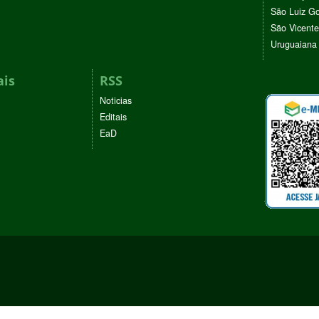
São Luiz G
São Vicente
Uruguaiana
ais
RSS
Noticias
Editais
EaD