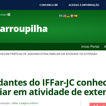
COMUNICA BR
ACESSO À INFORMAÇÃO
IR
 rodapé
4
PARA
O
Farroupilha
CONTEÚDO
Início Portal
A
ONHECEM PRÁTICAS DE AGROINDÚSTRIA FAMILIAR EM ATIVIDADE DE EXTENSÃO
udantes do IFFar-JC conhe
liar em atividade de exte
municação
|
Voltar à página anterior