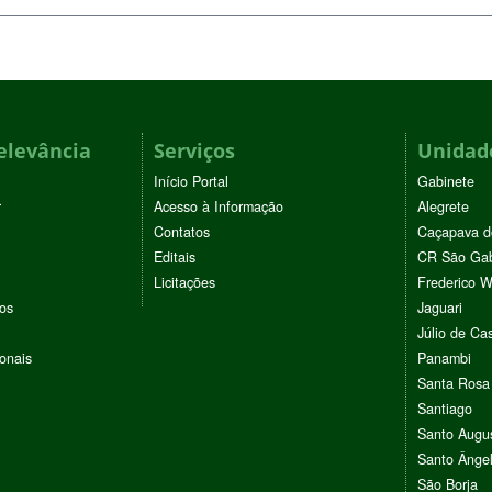
elevância
Serviços
Unidade
Início Portal
Gabinete
r
Acesso à Informação
Alegrete
Contatos
Caçapava d
Editais
CR São Gab
Licitações
Frederico 
vos
Jaguari
Júlio de Cas
ionais
Panambi
Santa Rosa
Santiago
Santo Augu
Santo Ânge
São Borja