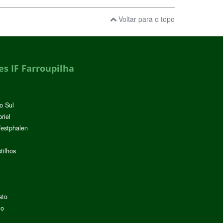
Voltar para o topo
s IF Farroupilha
o Sul
riel
Westphalen
tilhos
sto
lo