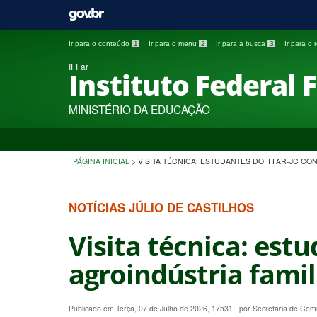
Ir para o conteúdo
1
Ir para o menu
2
Ir para a busca
3
Ir para o
IFFar
Instituto Federal 
MINISTÉRIO DA EDUCAÇÃO
PÁGINA INICIAL
>
VISITA TÉCNICA: ESTUDANTES DO IFFAR-JC C
NOTÍCIAS JÚLIO DE CASTILHOS
Visita técnica: est
agroindústria fami
Publicado em Terça, 07 de Julho de 2026, 17h31
|
por Secretaria de Co