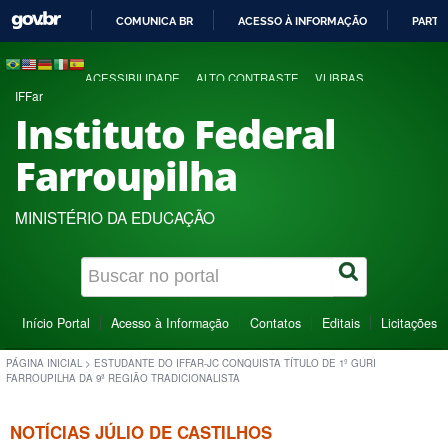
COMUNICA BR
ACESSO À INFORMAÇÃO
PARTI
IR
PARA
ACESSIBILIDADE
ALTO CONTRASTE
VLIBRAS
O
IFFar
CONTEÚDO
Instituto Federal
Farroupilha
MINISTÉRIO DA EDUCAÇÃO
Início Portal
Acesso à Informação
Contatos
Editais
Licitações
PÁGINA INICIAL
>
ESTUDANTE DO IFFAR-JC CONQUISTA TÍTULO DE 1º GURI
FARROUPILHA DA 9ª REGIÃO TRADICIONALISTA
NOTÍCIAS JÚLIO DE CASTILHOS