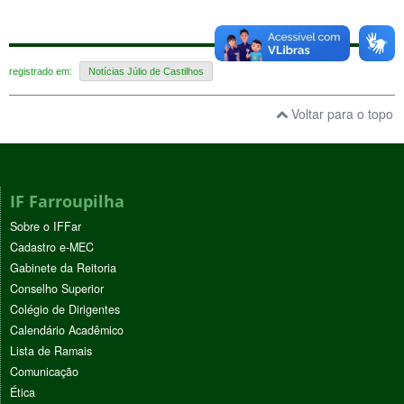
registrado em:
Notícias Júlio de Castilhos
Voltar para o topo
IF Farroupilha
Sobre o IFFar
Cadastro e-MEC
Gabinete da Reitoria
Conselho Superior
Colégio de Dirigentes
Calendário Acadêmico
Lista de Ramais
Comunicação
Ética