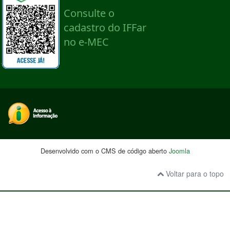
Desenvolvido com o CMS de código aberto
Joomla
Voltar para o topo