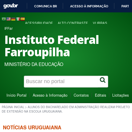
COMUNICA BR
ACESSO À INFORMAÇÃO
PARTI
IR
PARA
ACESSIBILIDADE
ALTO CONTRASTE
VLIBRAS
O
IFFar
CONTEÚDO
Instituto Federal
Farroupilha
MINISTÉRIO DA EDUCAÇÃO
Início Portal
Acesso à Informação
Contatos
Editais
Licitações
PÁGINA INICIAL
>
ALUNOS DO BACHARELADO EM ADMINISTRAÇÃO REALIZAM PROJETO
DE EXTENSÃO NA ESCOLA URUGUAIANA.
NOTÍCIAS URUGUAIANA