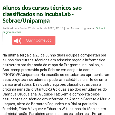
Alunos dos cursos técnicos são
classificados no IncubaLab -
Sebrae/Unipampa
Publicado em Sexta, 26 de Junho de 2026, 12h18
|
por Ascom Uruguaiana
|
Voltar à
página anterior
Ouvir Conteúdo
Na última terça dia 23 de Junho duas equipes compostas por 
alunos dos cursos técnicos em administração e informática 
estiveram participando da etapa do Programa IncubaLab, o 
Bootcamp promovido pelo Sebrae em conjunto com o 
PROINOVE/Unipampa. Na ocasião os estudantes apresentaram 
seus projetos inovadores e puderam validá-los diante de uma 
banca avaliadora. Das quatro equipes classificadas para a 
próxima jornada: o StartupRS Go duas são dos estudantes do 
Campus Uruguaiana. A Equipe Faz Bem é composta pelos 
estudantes do técnico em informática Antonio Barreto e Murilo 
Jaques, além de Bernardo Fagundes e a BioLar por Isally 
Friedrich, Érica Vázquez e Eduarda Witt alunas do técnico em 
administração. Parabéns anos nossos estudantes!!! Estamos 