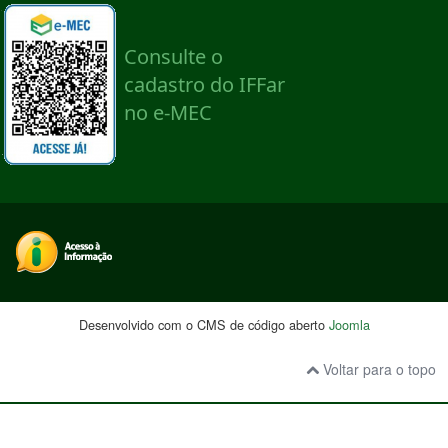
Desenvolvido com o CMS de código aberto
Joomla
Voltar para o topo