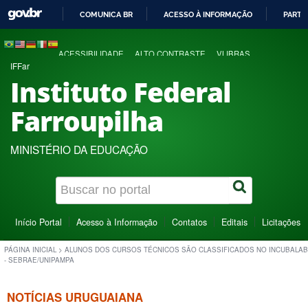
COMUNICA BR
ACESSO À INFORMAÇÃO
PARTI
IR
PARA
ACESSIBILIDADE
ALTO CONTRASTE
VLIBRAS
O
IFFar
CONTEÚDO
Instituto Federal
Farroupilha
MINISTÉRIO DA EDUCAÇÃO
Início Portal
Acesso à Informação
Contatos
Editais
Licitações
PÁGINA INICIAL
>
ALUNOS DOS CURSOS TÉCNICOS SÃO CLASSIFICADOS NO INCUBALAB
- SEBRAE/UNIPAMPA
NOTÍCIAS URUGUAIANA