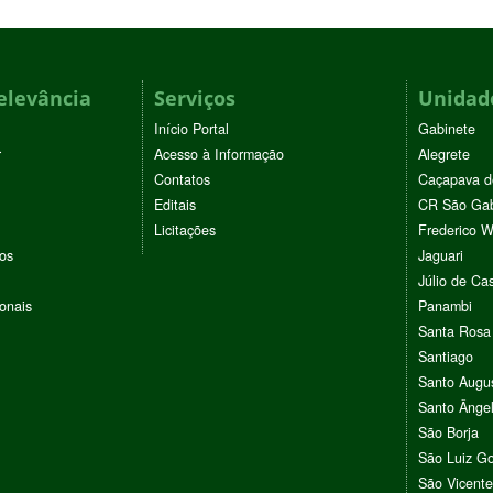
elevância
Serviços
Unidade
Início Portal
Gabinete
r
Acesso à Informação
Alegrete
Contatos
Caçapava d
Editais
CR São Gab
Licitações
Frederico 
vos
Jaguari
Júlio de Cas
ionais
Panambi
Santa Rosa
Santiago
Santo Augu
Santo Ânge
São Borja
São Luiz G
São Vicente