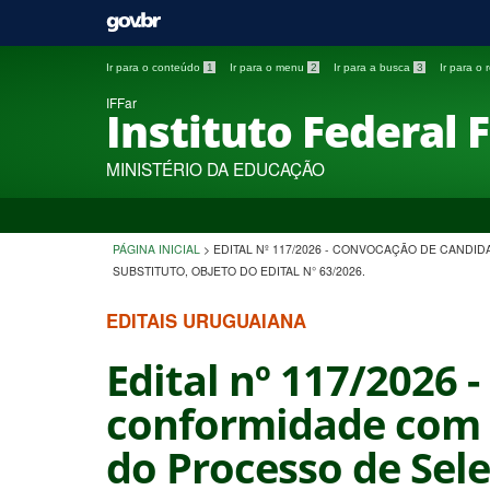
Ir para o conteúdo
1
Ir para o menu
2
Ir para a busca
3
Ir para o
IFFar
Instituto Federal 
MINISTÉRIO DA EDUCAÇÃO
PÁGINA INICIAL
>
EDITAL Nº 117/2026 - CONVOCAÇÃO DE CANDI
SUBSTITUTO, OBJETO DO EDITAL N° 63/2026.
EDITAIS URUGUAIANA
Edital nº 117/2026
conformidade com o 
do Processo de Sele