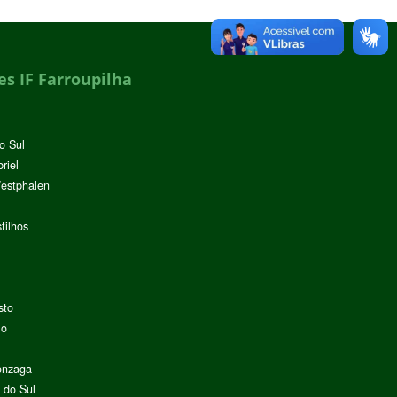
s IF Farroupilha
o Sul
riel
Westphalen
tilhos
sto
lo
onzaga
 do Sul