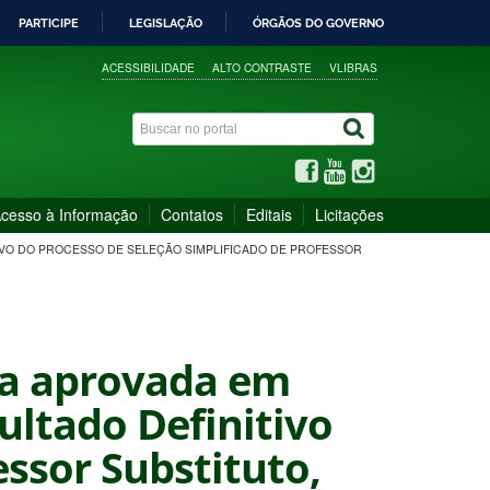
PARTICIPE
LEGISLAÇÃO
ÓRGÃOS DO GOVERNO
ACESSIBILIDADE
ALTO CONTRASTE
VLIBRAS
cesso à Informação
Contatos
Editais
Licitações
ITIVO DO PROCESSO DE SELEÇÃO SIMPLIFICADO DE PROFESSOR
ta aprovada em
ultado Definitivo
essor Substituto,