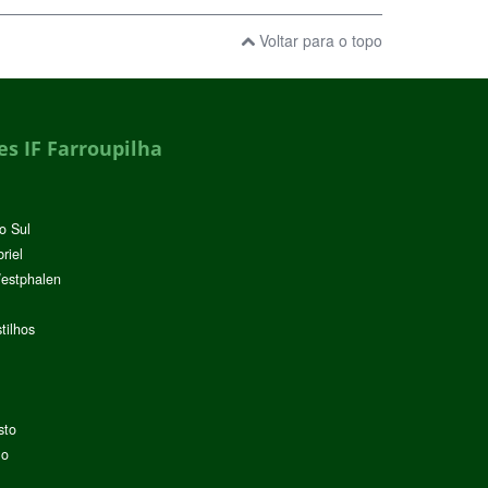
Voltar para o topo
s IF Farroupilha
o Sul
riel
Westphalen
tilhos
sto
lo