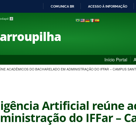
COMUNICA BR
ACESSO À INFORMAÇÃO
IR
 rodapé
4
PARA
O
Farroupilha
CONTEÚDO
Início Portal
A
REÚNE ACADÊMICOS DO BACHARELADO EM ADMINISTRAÇÃO DO IFFAR – CAMPUS SAN
ligência Artificial reúne
ministração do IFFar – 