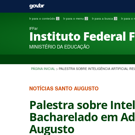
Ir para o conteúdo
1
Ir para o menu
2
Ir para a busca
3
Ir para o
IFFar
Instituto Federal 
MINISTÉRIO DA EDUCAÇÃO
PÁGINA INICIAL
>
PALESTRA SOBRE INTELIGÊNCIA ARTIFICIAL 
NOTÍCIAS SANTO AUGUSTO
Palestra sobre Inte
Bacharelado em Ad
Augusto