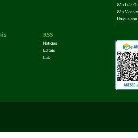
São Luiz G
São Vicente
Uruguaiana
ais
RSS
Noticias
Editais
EaD