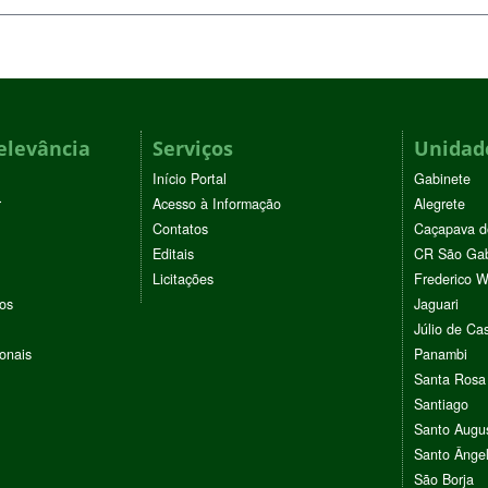
elevância
Serviços
Unidade
Início Portal
Gabinete
r
Acesso à Informação
Alegrete
Contatos
Caçapava d
Editais
CR São Gab
Licitações
Frederico 
vos
Jaguari
Júlio de Cas
ionais
Panambi
Santa Rosa
Santiago
Santo Augu
Santo Ânge
São Borja