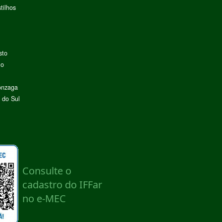
tilhos
sto
lo
onzaga
 do Sul