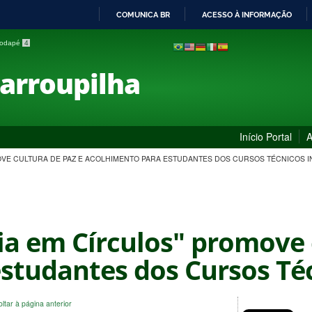
COMUNICA BR
ACESSO À INFORMAÇÃO
IR
 rodapé
4
PARA
O
Farroupilha
CONTEÚDO
Início Portal
A
OVE CULTURA DE PAZ E ACOLHIMENTO PARA ESTUDANTES DOS CURSOS TÉCNICOS 
ia em Círculos" promove 
studantes dos Cursos Téc
oltar à página anterior