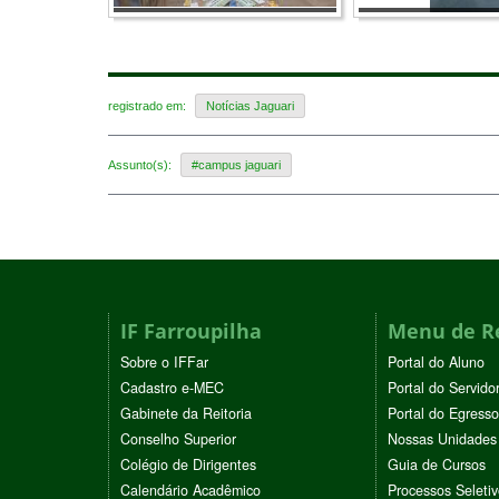
registrado em:
Notícias Jaguari
Assunto(s):
#campus jaguari
IF Farroupilha
Menu de R
Sobre o IFFar
Portal do Aluno
Cadastro e-MEC
Portal do Servido
Gabinete da Reitoria
Portal do Egresso
Conselho Superior
Nossas Unidades
Colégio de Dirigentes
Guia de Cursos
Calendário Acadêmico
Processos Seleti