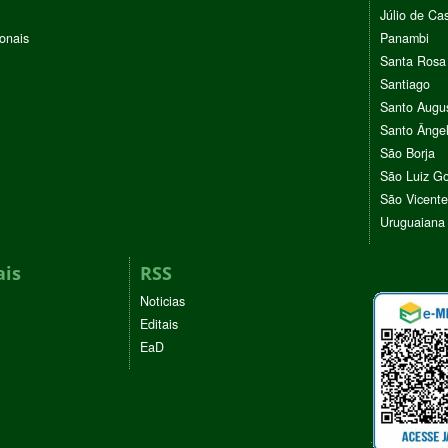
Júlio de Cas
ionais
Panambi
Santa Rosa
Santiago
Santo Augu
Santo Ânge
São Borja
São Luiz G
São Vicente
Uruguaiana
ais
RSS
Noticias
Editais
EaD