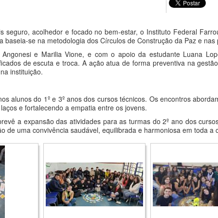
 seguro, acolhedor e focado no bem-estar, o Instituto Federal Farro
tiva baseia-se na metodologia dos Círculos de Construção da Paz e n
na Angonesi e Marilia Vione, e com o apoio da estudante Luana Lo
ificados de escuta e troca. A ação atua de forma preventiva na gestã
a instituição.
 nos alunos do 1º e 3º anos dos cursos técnicos. Os encontros abor
o laços e fortalecendo a empatia entre os jovens.
evê a expansão das atividades para as turmas do 2º ano dos cursos t
ão de uma convivência saudável, equilibrada e harmoniosa em toda a 