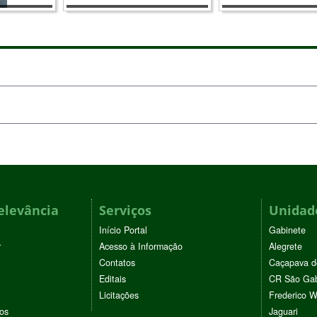
elevância
Serviços
Unidade
Início Portal
Gabinete
r
Acesso à Informação
Alegrete
Contatos
Caçapava d
Editais
CR São Gab
Licitações
Frederico 
vos
Jaguari