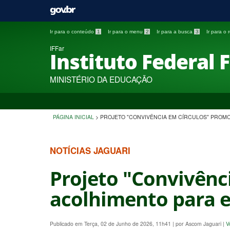
Ir para o conteúdo
1
Ir para o menu
2
Ir para a busca
3
Ir para o
IFFar
Instituto Federal 
MINISTÉRIO DA EDUCAÇÃO
PÁGINA INICIAL
>
PROJETO "CONVIVÊNCIA EM CÍRCULOS" PROM
NOTÍCIAS JAGUARI
Projeto "Convivênc
acolhimento para e
Publicado em Terça, 02 de Junho de 2026, 11h41
|
por Ascom Jaguari
|
V