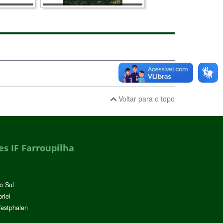
Voltar para o topo
s IF Farroupilha
o Sul
riel
Westphalen