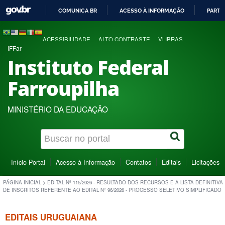
COMUNICA BR
ACESSO À INFORMAÇÃO
PARTI
IR
PARA
ACESSIBILIDADE
ALTO CONTRASTE
VLIBRAS
O
IFFar
CONTEÚDO
Instituto Federal
Farroupilha
MINISTÉRIO DA EDUCAÇÃO
Início Portal
Acesso à Informação
Contatos
Editais
Licitações
PÁGINA INICIAL
>
EDITAL Nº 115/2026 - RESULTADO DOS RECURSOS E A LISTA DEFINITIVA
DE INSCRITOS REFERENTE AO EDITAL Nº 96/2026 - PROCESSO SELETIVO SIMPLIFICADO
EDITAIS URUGUAIANA