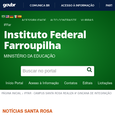
COMUNICA BR
ACESSO À INFORMAÇÃO
PARTI
IR
PARA
ACESSIBILIDADE
ALTO CONTRASTE
VLIBRAS
O
IFFar
CONTEÚDO
Instituto Federal
Farroupilha
MINISTÉRIO DA EDUCAÇÃO
Início Portal
Acesso à Informação
Contatos
Editais
Licitações
PÁGINA INICIAL
>
IFFAR - CAMPUS SANTA ROSA REALIZA 9ª GINCANA DE INTEGRAÇÃO
NOTÍCIAS SANTA ROSA