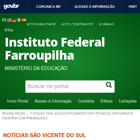
COMUNICA BR
ACESSO À INFORMAÇÃO
PARTI
IR
PARA
ACESSIBILIDADE
ALTO CONTRASTE
VLIBRAS
O
IFFar
CONTEÚDO
Instituto Federal
Farroupilha
MINISTÉRIO DA EDUCAÇÃO
Início Portal
Acesso à Informação
Contatos
Editais
Licitações
PÁGINA INICIAL
>
1ª EDIÇÃO DOS JOGOS ESTUDANTIS DOS TÉCNICOS INTEGRADOS
ENCERRA COM PREMIAÇÕES
NOTÍCIAS SÃO VICENTE DO SUL