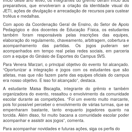
início deste ano letivo, os integrantes do grêmio deram início aos
preparativos, que envolveram a criação da identidade visual do
JETI, ações de divulgação e arrecadação de recursos para custear
troféus e medalhas.
Com apoio da Coordenação Geral de Ensino, do Setor de Apoio
Pedagógico e dos docentes de Educação Física, os estudantes
também foram responsáveis pelas inscrições das equipes,
elaboração do regulamento, chaveamento, arbitragem, cobertura e
acompanhamento das partidas. Os jogos puderam ser
acompanhados em tempo real pelas redes sociais, em parceria
com a equipe do Ginásio de Esportes do Campus SVS.
Para Venera Marzari, o principal objetivo do evento foi alcançado.
“Oportunizar a integração e jogos com os estudantes que são
atletas, mas que não fazem parte das equipes oficiais do campus
era nosso objetivo. E isso foi alcançado”, destaca.
A estudante Maisa Biscaglia, integrante do grêmio e também
organizadora do evento, ressaltou o envolvimento da comunidade
escolar durante as competições. “Foi um evento muito marcante,
pois foi possível perceber o envolvimento de várias turmas, que se
empenharam bastante, tanto enquanto jogadores quanto na
torcida. Além disso, foi muito bacana a comunidade escolar poder
acompanhar e assistir aos jogos”, comenta.
Para acompanhar novidades e futuras ações, siga os perfis do