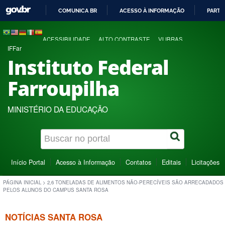
COMUNICA BR
ACESSO À INFORMAÇÃO
PARTI
IR
PARA
ACESSIBILIDADE
ALTO CONTRASTE
VLIBRAS
O
IFFar
CONTEÚDO
Instituto Federal
Farroupilha
MINISTÉRIO DA EDUCAÇÃO
Início Portal
Acesso à Informação
Contatos
Editais
Licitações
PÁGINA INICIAL
>
2,6 TONELADAS DE ALIMENTOS NÃO-PERECÍVEIS SÃO ARRECADADOS
PELOS ALUNOS DO CAMPUS SANTA ROSA
NOTÍCIAS SANTA ROSA