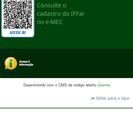
Desenvolvido com o CMS de código aberto
Joomla
Voltar para o topo