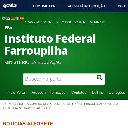
COMUNICA BR
ACESSO À INFORMAÇÃO
PARTI
IR
PARA
ACESSIBILIDADE
ALTO CONTRASTE
VLIBRAS
O
IFFar
CONTEÚDO
Instituto Federal
Farroupilha
MINISTÉRIO DA EDUCAÇÃO
Início Portal
Acesso à Informação
Contatos
Editais
Licitações
PÁGINA INICIAL
>
AÇÕES DO NUGEDIS MARCAM O DIA INTERNACIONAL CONTRA A
LGBTFOBIA NO CAMPUS ALEGRETE
NOTÍCIAS ALEGRETE