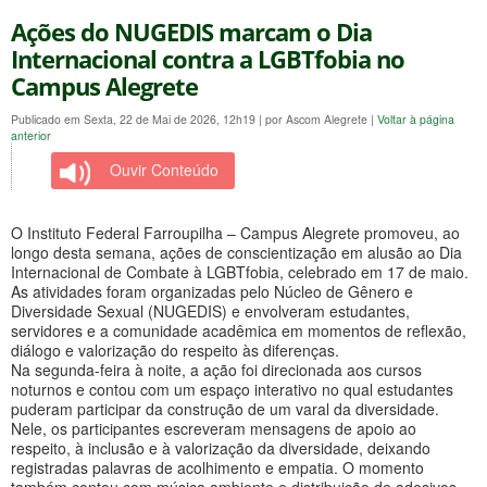
Ações do NUGEDIS marcam o Dia
Internacional contra a LGBTfobia no
Campus Alegrete
Publicado em Sexta, 22 de Mai de 2026, 12h19
|
por Ascom Alegrete
|
Voltar à página
anterior
Ouvir Conteúdo
O Instituto Federal Farroupilha – Campus Alegrete promoveu, ao
longo desta semana, ações de conscientização em alusão ao Dia
Internacional de Combate à LGBTfobia, celebrado em 17 de maio.
As atividades foram organizadas pelo Núcleo de Gênero e
Diversidade Sexual (NUGEDIS) e envolveram estudantes,
servidores e a comunidade acadêmica em momentos de reflexão,
diálogo e valorização do respeito às diferenças.
Na segunda-feira à noite, a ação foi direcionada aos cursos
noturnos e contou com um espaço interativo no qual estudantes
puderam participar da construção de um varal da diversidade.
Nele, os participantes escreveram mensagens de apoio ao
respeito, à inclusão e à valorização da diversidade, deixando
registradas palavras de acolhimento e empatia. O momento
também contou com música ambiente e distribuição de adesivos