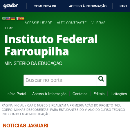
COMUNICA BR
ACESSO À INFORMAÇÃO
PARTI
IR
PARA
ACESSIBILIDADE
ALTO CONTRASTE
VLIBRAS
O
IFFar
CONTEÚDO
Instituto Federal
Farroupilha
MINISTÉRIO DA EDUCAÇÃO
Início Portal
Acesso à Informação
Contatos
Editais
Licitações
PÁGINA INICIAL
>
CAA E NUGEDIS REALIZAM A PRIMEIRA AÇÃO DO PROJETO “MEU
CORPO, MINHAS DESCOBERTAS” PARA ESTUDANTES DO 1º ANO DO CURSO TÉCNICO
INTEGRADO EM ADMINISTRAÇÃO.
NOTÍCIAS JAGUARI