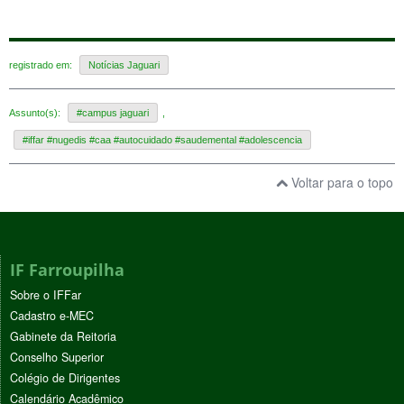
registrado em:
Notícias Jaguari
Assunto(s):
#campus jaguari
,
#iffar #nugedis #caa #autocuidado #saudemental #adolescencia
Voltar para o topo
IF Farroupilha
Sobre o IFFar
Cadastro e-MEC
Gabinete da Reitoria
Conselho Superior
Colégio de Dirigentes
Calendário Acadêmico