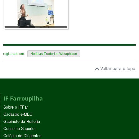
registrado em:
Notícias Frederico Westphalen
Voltar para o topo
IF Farroupilha
Sobre o IFFar
Cadastro e-MEC
Gabinete da Reitoria
Conselho Superior
Colégio de Dirigentes