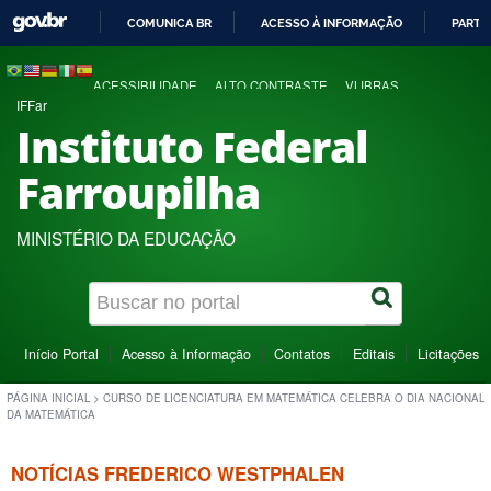
COMUNICA BR
ACESSO À INFORMAÇÃO
PARTI
IR
PARA
ACESSIBILIDADE
ALTO CONTRASTE
VLIBRAS
O
IFFar
CONTEÚDO
Instituto Federal
Farroupilha
MINISTÉRIO DA EDUCAÇÃO
Início Portal
Acesso à Informação
Contatos
Editais
Licitações
PÁGINA INICIAL
>
CURSO DE LICENCIATURA EM MATEMÁTICA CELEBRA O DIA NACIONAL
DA MATEMÁTICA
NOTÍCIAS FREDERICO WESTPHALEN