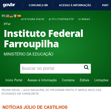
COMUNICA BR
ACESSO À INFORMAÇÃO
PARTI
IR
PARA
ACESSIBILIDADE
ALTO CONTRASTE
VLIBRAS
O
IFFar
CONTEÚDO
Instituto Federal
Farroupilha
MINISTÉRIO DA EDUCAÇÃO
Início Portal
Acesso à Informação
Contatos
Editais
Licitações
PÁGINA INICIAL
>
AULA INAUGURAL DO PROGRAMA PARTIU IF MARCA INÍCIO DAS
ATIVIDADES EM TUPANCIRETÃ
NOTÍCIAS JÚLIO DE CASTILHOS