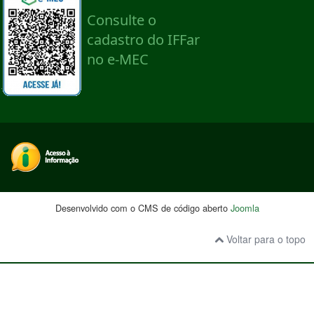
Desenvolvido com o CMS de código aberto
Joomla
Voltar para o topo