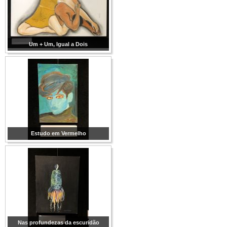
Um + Um, Igual a Dois
Estudo em Vermelho
Nas profundezas da escuridão