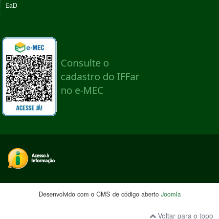
EaD
Desenvolvido com o CMS de código aberto
Joomla
Voltar para o topo