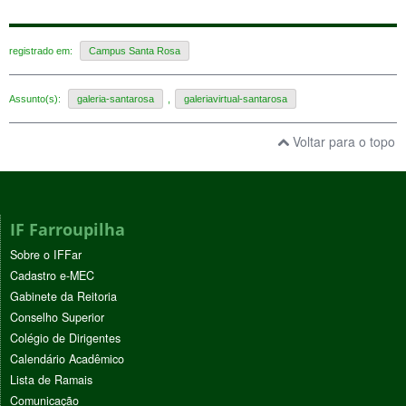
registrado em:
Campus Santa Rosa
Assunto(s):
galeria-santarosa
,
galeriavirtual-santarosa
Voltar para o topo
IF Farroupilha
Sobre o IFFar
Cadastro e-MEC
Gabinete da Reitoria
Conselho Superior
Colégio de Dirigentes
Calendário Acadêmico
Lista de Ramais
Comunicação