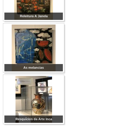
Releitura A Janela
As melancias
Resquícios da Arte Inca