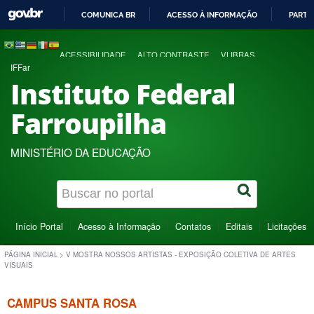
COMUNICA BR
ACESSO À INFORMAÇÃO
PARTI
IR
PARA
ACESSIBILIDADE
ALTO CONTRASTE
VLIBRAS
O
IFFar
CONTEÚDO
Instituto Federal
Farroupilha
MINISTÉRIO DA EDUCAÇÃO
Início Portal
Acesso à Informação
Contatos
Editais
Licitações
PÁGINA INICIAL
>
V MOSTRA NOSSOS ARTISTAS - EXPOSIÇÃO COLETIVA DE ARTES
VISUAIS
CAMPUS SANTA ROSA