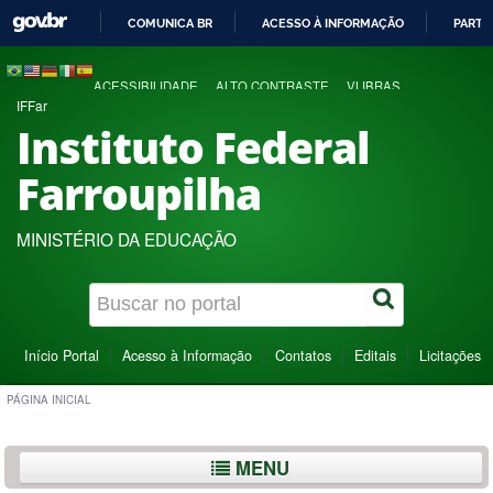
COMUNICA BR
ACESSO À INFORMAÇÃO
PARTI
IR
PARA
ACESSIBILIDADE
ALTO CONTRASTE
VLIBRAS
O
IFFar
CONTEÚDO
Instituto Federal
Farroupilha
MINISTÉRIO DA EDUCAÇÃO
Início Portal
Acesso à Informação
Contatos
Editais
Licitações
PÁGINA INICIAL
MENU