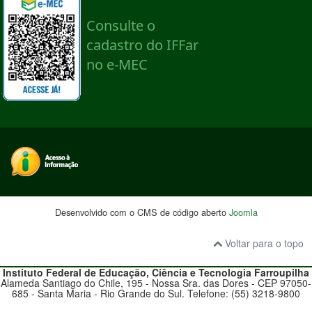
Desenvolvido com o CMS de código aberto
Joomla
Voltar para o topo
Instituto Federal de Educação, Ciência e Tecnologia
Farroupilha
Alameda Santiago do Chile, 195 - Nossa Sra. das Dores - CEP 97050-
685 - Santa Maria - Rio Grande do Sul. Telefone: (55) 3218-9800