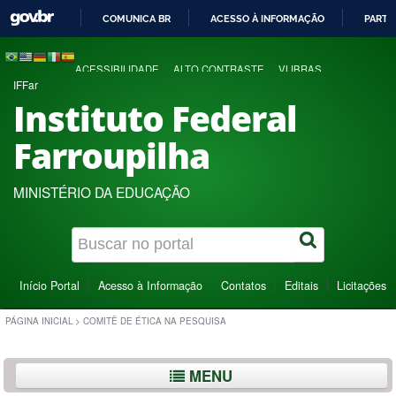
COMUNICA BR
ACESSO À INFORMAÇÃO
PARTI
IR
PARA
ACESSIBILIDADE
ALTO CONTRASTE
VLIBRAS
O
IFFar
CONTEÚDO
Instituto Federal
Farroupilha
MINISTÉRIO DA EDUCAÇÃO
Início Portal
Acesso à Informação
Contatos
Editais
Licitações
PÁGINA INICIAL
>
COMITÊ DE ÉTICA NA PESQUISA
MENU