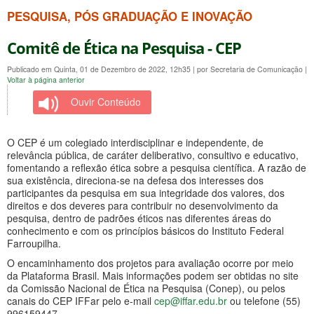
PESQUISA, PÓS GRADUAÇÃO E INOVAÇÃO
Comitê de Ética na Pesquisa - CEP
Publicado em Quinta, 01 de Dezembro de 2022, 12h35
|
por Secretaria de Comunicação
|
Voltar à página anterior
Ouvir Conteúdo
O CEP é um colegiado interdisciplinar e independente, de
relevância pública, de caráter deliberativo, consultivo e educativo,
fomentando a reflexão ética sobre a pesquisa científica. A razão de
sua existência, direciona-se na defesa dos interesses dos
participantes da pesquisa em sua integridade dos valores, dos
direitos e dos deveres para contribuir no desenvolvimento da
pesquisa, dentro de padrões éticos nas diferentes áreas do
conhecimento e com os princípios básicos do Instituto Federal
Farroupilha.
O encaminhamento dos projetos para avaliação ocorre por meio
da Plataforma Brasil. Mais informações podem ser obtidas no site
da Comissão Nacional de Ética na Pesquisa (Conep), ou pelos
canais do CEP IFFar pelo e-mail
cep@iffar.edu.br
ou telefone (55)
996159447.