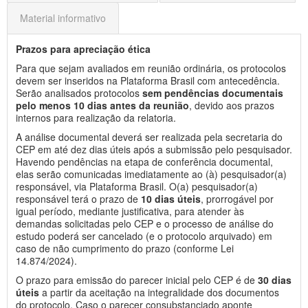
Material informativo
Prazos para apreciação ética
Para que sejam avaliados em reunião ordinária, os protocolos
devem ser inseridos na Plataforma Brasil com antecedência.
Serão analisados protocolos
sem pendências documentais
pelo menos 10 dias antes da reunião
, devido aos prazos
internos para realização da relatoria.
A análise documental deverá ser realizada pela secretaria do
CEP em até dez dias úteis após a submissão pelo pesquisador.
Havendo pendências na etapa de conferência documental,
elas serão comunicadas imediatamente ao (à) pesquisador(a)
responsável, via Plataforma Brasil. O(a) pesquisador(a)
responsável terá o prazo de
10 dias úteis
, prorrogável por
igual período, mediante justiﬁcativa, para atender às
demandas solicitadas pelo CEP e o processo de análise do
estudo poderá ser cancelado (e o protocolo arquivado) em
caso de não cumprimento do prazo (conforme Lei
14.874/2024).
O prazo para emissão do parecer inicial pelo CEP é de
30 dias
úteis
a partir da aceitação na integralidade dos documentos
do protocolo, Caso o parecer consubstanciado aponte