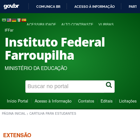
COMUNICA BR
ACESSO À INFORMAÇÃO
PARTI
IR
PARA
ACESSIBILIDADE
ALTO CONTRASTE
VLIBRAS
O
IFFar
CONTEÚDO
Instituto Federal
Farroupilha
MINISTÉRIO DA EDUCAÇÃO
Início Portal
Acesso à Informação
Contatos
Editais
Licitações
PÁGINA INICIAL
>
CARTILHA PARA ESTUDANTES
EXTENSÃO