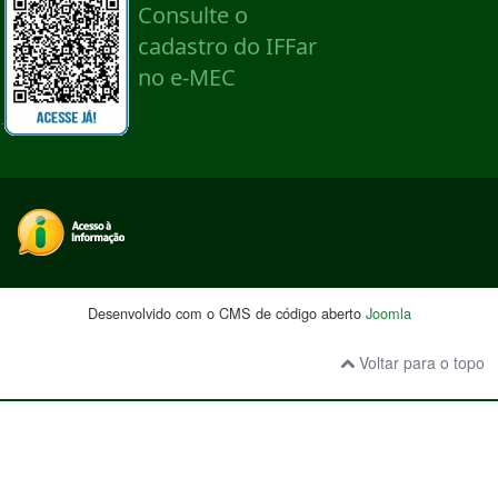
Desenvolvido com o CMS de código aberto
Joomla
Voltar para o topo