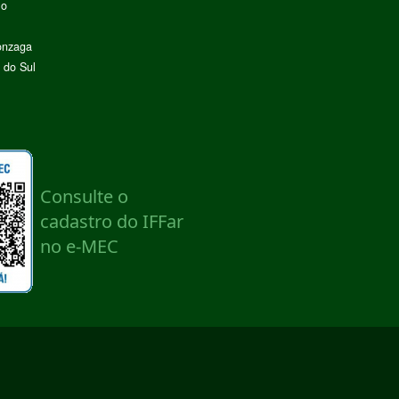
lo
onzaga
 do Sul