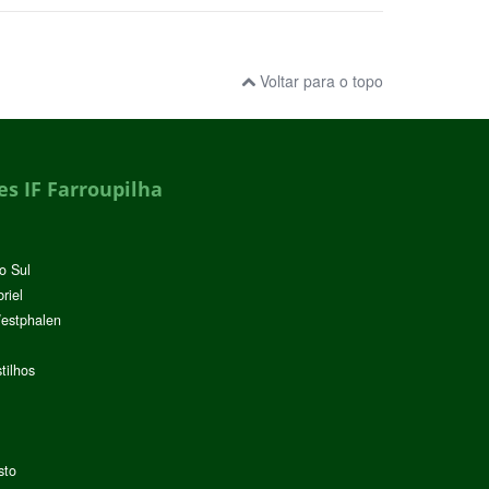
Voltar para o topo
s IF Farroupilha
o Sul
riel
Westphalen
tilhos
sto