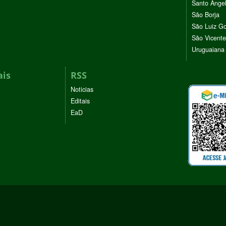
Santo Ânge
São Borja
São Luiz G
São Vicente
Uruguaiana
ais
RSS
Noticias
Editais
EaD