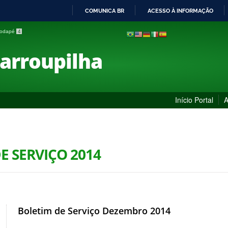
COMUNICA BR
ACESSO À INFORMAÇÃO
IR
 rodapé
4
PARA
O
Farroupilha
CONTEÚDO
Início Portal
A
E SERVIÇO 2014
Boletim de Serviço Dezembro 2014