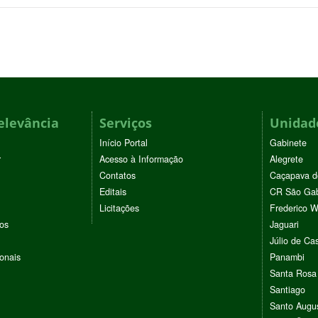
elevância
Serviços
Unidade
Início Portal
Gabinete
r
Acesso à Informação
Alegrete
Contatos
Caçapava d
Editais
CR São Gab
Licitações
Frederico 
vos
Jaguari
Júlio de Cas
ionais
Panambi
Santa Rosa
Santiago
Santo Augu