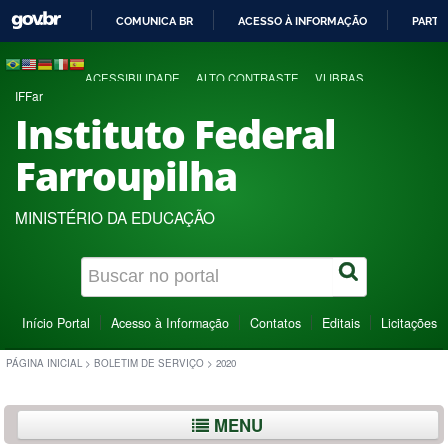
COMUNICA BR
ACESSO À INFORMAÇÃO
PARTI
IR
PARA
ACESSIBILIDADE
ALTO CONTRASTE
VLIBRAS
O
IFFar
CONTEÚDO
Instituto Federal
Farroupilha
MINISTÉRIO DA EDUCAÇÃO
Início Portal
Acesso à Informação
Contatos
Editais
Licitações
PÁGINA INICIAL
>
BOLETIM DE SERVIÇO
>
2020
MENU