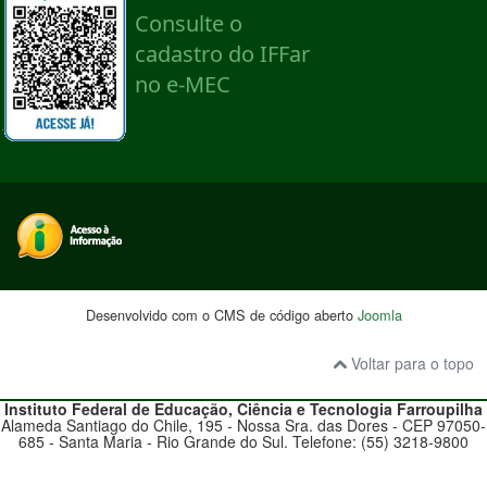
Desenvolvido com o CMS de código aberto
Joomla
Voltar para o topo
Instituto Federal de Educação, Ciência e Tecnologia
Farroupilha
Alameda Santiago do Chile, 195 - Nossa Sra. das Dores - CEP 97050-
685 - Santa Maria - Rio Grande do Sul. Telefone: (55) 3218-9800