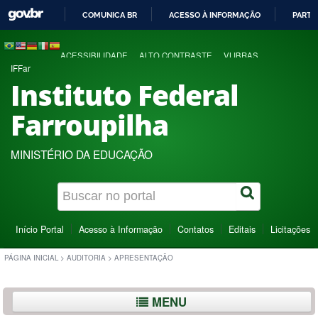
COMUNICA BR
ACESSO À INFORMAÇÃO
PARTI
IR
PARA
ACESSIBILIDADE
ALTO CONTRASTE
VLIBRAS
O
IFFar
CONTEÚDO
Instituto Federal
Farroupilha
MINISTÉRIO DA EDUCAÇÃO
Início Portal
Acesso à Informação
Contatos
Editais
Licitações
PÁGINA INICIAL
>
AUDITORIA
>
APRESENTAÇÃO
MENU