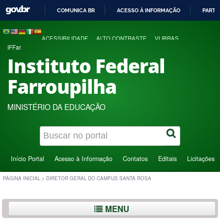
COMUNICA BR
ACESSO À INFORMAÇÃO
PARTI
IR
PARA
ACESSIBILIDADE
ALTO CONTRASTE
VLIBRAS
O
IFFar
CONTEÚDO
Instituto Federal
Farroupilha
MINISTÉRIO DA EDUCAÇÃO
Início Portal
Acesso à Informação
Contatos
Editais
Licitações
PÁGINA INICIAL
>
DIRETOR GERAL DO CAMPUS SANTA ROSA
MENU