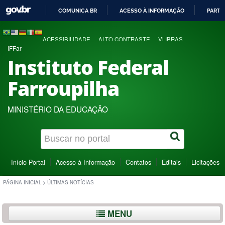
COMUNICA BR
ACESSO À INFORMAÇÃO
PARTI
IR
PARA
ACESSIBILIDADE
ALTO CONTRASTE
VLIBRAS
O
IFFar
CONTEÚDO
Instituto Federal
Farroupilha
MINISTÉRIO DA EDUCAÇÃO
Início Portal
Acesso à Informação
Contatos
Editais
Licitações
PÁGINA INICIAL
>
ÚLTIMAS NOTÍCIAS
MENU