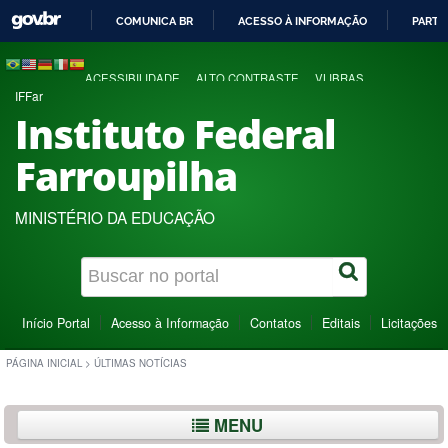
COMUNICA BR
ACESSO À INFORMAÇÃO
PARTI
IR
PARA
ACESSIBILIDADE
ALTO CONTRASTE
VLIBRAS
O
IFFar
CONTEÚDO
Instituto Federal
Farroupilha
MINISTÉRIO DA EDUCAÇÃO
Início Portal
Acesso à Informação
Contatos
Editais
Licitações
PÁGINA INICIAL
>
ÚLTIMAS NOTÍCIAS
MENU