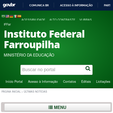
COMUNICA BR
ACESSO À INFORMAÇÃO
PARTI
IR
PARA
ACESSIBILIDADE
ALTO CONTRASTE
VLIBRAS
O
IFFar
CONTEÚDO
Instituto Federal
Farroupilha
MINISTÉRIO DA EDUCAÇÃO
Início Portal
Acesso à Informação
Contatos
Editais
Licitações
PÁGINA INICIAL
>
ÚLTIMAS NOTÍCIAS
MENU