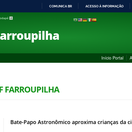
COMUNICA BR
ACESSO À INFORMAÇÃO
IR
 rodapé
4
PARA
O
Farroupilha
CONTEÚDO
Início Portal
A
IF FARROUPILHA
Bate-Papo Astronômico aproxima crianças da ci