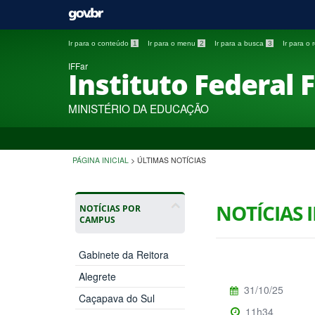
Ir para o conteúdo
1
Ir para o menu
2
Ir para a busca
3
Ir para o
IFFar
Instituto Federal 
MINISTÉRIO DA EDUCAÇÃO
PÁGINA INICIAL
>
ÚLTIMAS NOTÍCIAS
NOTÍCIAS 
NOTÍCIAS POR
CAMPUS
Gabinete da Reitora
Alegrete
31/10/25
Caçapava do Sul
11h34