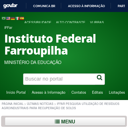
COMUNICA BR
ACESSO À INFORMAÇÃO
PARTI
IR
PARA
ACESSIBILIDADE
ALTO CONTRASTE
VLIBRAS
O
IFFar
CONTEÚDO
Instituto Federal
Farroupilha
MINISTÉRIO DA EDUCAÇÃO
Início Portal
Acesso à Informação
Contatos
Editais
Licitações
PÁGINA INICIAL
>
ÚLTIMAS NOTÍCIAS
>
IFFAR PESQUISA UTILIZAÇÃO DE RESÍDUOS
AGROINDUSTRIAIS PARA RECUPERAÇÃO DE SOLOS
MENU