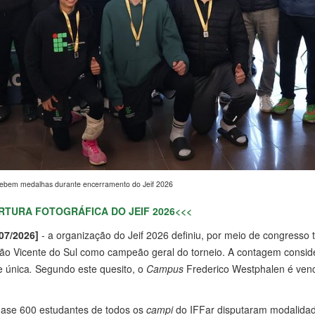
ecebem medalhas durante encerramento do Jeif 2026
RTURA FOTOGRÁFICA DO JEIF 2026<<<
07/2026]
- a organização do Jeif 2026 definiu, por meio de congresso 
o Vicente do Sul como campeão geral do torneio. A contagem conside
 única
.
Segundo este quesito, o
Campus
Frederico Westphalen é venc
uase 600 estudantes de todos os
campi
do IFFar disputaram modalidade