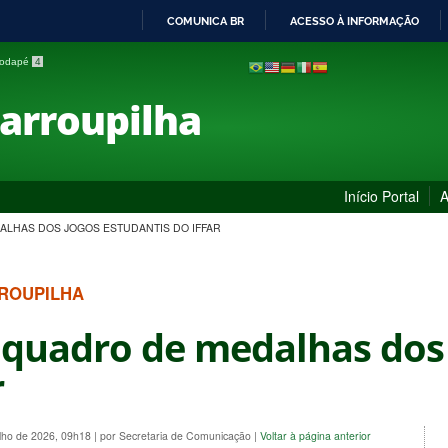
COMUNICA BR
ACESSO À INFORMAÇÃO
IR
 rodapé
4
PARA
O
Farroupilha
CONTEÚDO
Início Portal
A
LHAS DOS JOGOS ESTUDANTIS DO IFFAR
RROUPILHA
 quadro de medalhas dos 
r
ulho de 2026, 09h18
|
por Secretaria de Comunicação
|
Voltar à página anterior