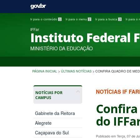
Ir para o conteúdo
1
Ir para o menu
2
Ir para a busca
3
Ir para o
IFFar
Instituto Federal 
MINISTÉRIO DA EDUCAÇÃO
PÁGINA INICIAL
>
ÚLTIMAS NOTÍCIAS
>
CONFIRA QUADRO DE MEDA
NOTÍCIAS IF FA
NOTÍCIAS POR
CAMPUS
Confira
Gabinete da Reitora
do IFFa
Alegrete
Caçapava do Sul
Publicado em Terça, 07 de J