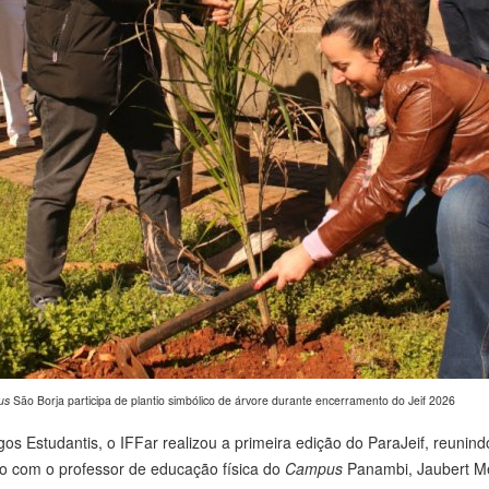
us
São Borja participa de plantio simbólico de árvore durante encerramento do Jeif 2026
os Estudantis, o IFFar realizou a primeira edição do ParaJeif, reunin
o com o professor de educação física do
Campus
Panambi, Jaubert Men