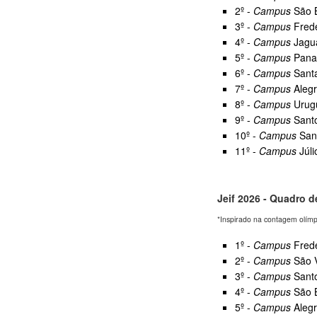
2º -
Campus
São B
3º -
Campus
Frede
4º -
Campus
Jagua
5º -
Campus
Panam
6º -
Campus
Santa
7º -
Campus
Alegr
8º -
Campus
Urugu
9º -
Campus
Santo
10º -
Campus
Sant
11º -
Campus
Júli
Jeif 2026 - Quadro 
*Inspirado na contagem olím
1º -
Campus
Frede
2º -
Campus
São V
3º -
Campus
Santo
4º -
Campus
São B
5º -
Campus
Alegr