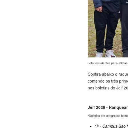
Foto: estudantes para-atletas
Confira abaixo o raque
contendo os três prim
nos boletins do Jeif 
Jeif 2026 - Ranquea
*
Definido por congresso técn
1º -
Campus
São V