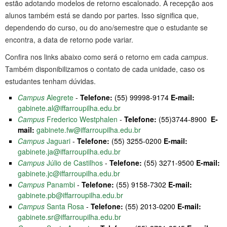
estão adotando modelos de retorno escalonado. A recepção aos
alunos também está se dando por partes. Isso significa que,
dependendo do curso, ou do ano/semestre que o estudante se
encontra, a data de retorno pode variar.
Confira nos links abaixo como será o retorno em cada
campus
.
Também disponibilizamos o contato de cada unidade, caso os
estudantes tenham dúvidas.
Campus
Alegrete
-
Telefone:
(55) 99998-9174
E-mail:
gabinete.al@iffarroupilha.edu.br
Campus
Frederico Westphalen
-
Telefone:
(55)3744-8900
E-
mail:
gabinete.fw@iffarroupilha.edu.br
Campus
Jaguari
-
Telefone:
(55) 3255-0200
E-mail:
gabinete.ja@iffarroupilha.edu.br
Campus
Júlio de Castilhos
-
Telefone:
(55) 3271-9500
E-mail:
gabinete.jc@iffarroupilha.edu.br
Campus
Panambi
-
Telefone:
(55) 9158-7302
E-mail:
gabinete.pb@iffarroupilha.edu.br
Campus
Santa Rosa
-
Telefone:
(55) 2013-0200
E-mail:
gabinete.sr@iffarroupilha.edu.br