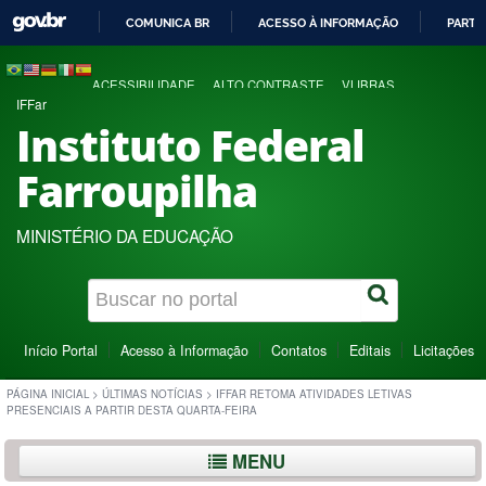
COMUNICA BR
ACESSO À INFORMAÇÃO
PARTI
IR
PARA
ACESSIBILIDADE
ALTO CONTRASTE
VLIBRAS
O
IFFar
CONTEÚDO
Instituto Federal
Farroupilha
MINISTÉRIO DA EDUCAÇÃO
Início Portal
Acesso à Informação
Contatos
Editais
Licitações
PÁGINA INICIAL
>
ÚLTIMAS NOTÍCIAS
>
IFFAR RETOMA ATIVIDADES LETIVAS
PRESENCIAIS A PARTIR DESTA QUARTA-FEIRA
MENU