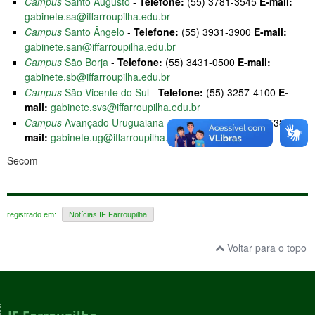
Campus
Santo Augusto
-
Telefone:
(55) 3781-3545
E-mail:
gabinete.sa@iffarroupilha.edu.br
Campus
Santo Ângelo
-
Telefone:
(55) 3931-3900
E-mail:
gabinete.san@iffarroupilha.edu.br
Campus
São Borja
-
Telefone:
(55) 3431-0500
E-mail:
gabinete.sb@iffarroupilha.edu.br
Campus
São Vicente do Sul
-
Telefone:
(55) 3257-4100
E-
mail:
gabinete.svs@iffarroupilha.edu.br
Campus
Avançado Uruguaiana
-
Telefone:
(55) 3413-5381
E-
mail:
gabinete.ug@iffarroupilha.edu.br
Secom
registrado em:
Notícias IF Farroupilha
Voltar para o topo