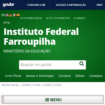
COMUNICA BR
ACESSO À INFORMAÇÃO
PARTI
IR
PARA
ACESSIBILIDADE
ALTO CONTRASTE
VLIBRAS
O
IFFar
CONTEÚDO
Instituto Federal
Farroupilha
MINISTÉRIO DA EDUCAÇÃO
Início Portal
Acesso à Informação
Contatos
Editais
Licitações
PÁGINA INICIAL
>
SOBRE O IFFAR
>
SOBRE O IFFAR
MENU