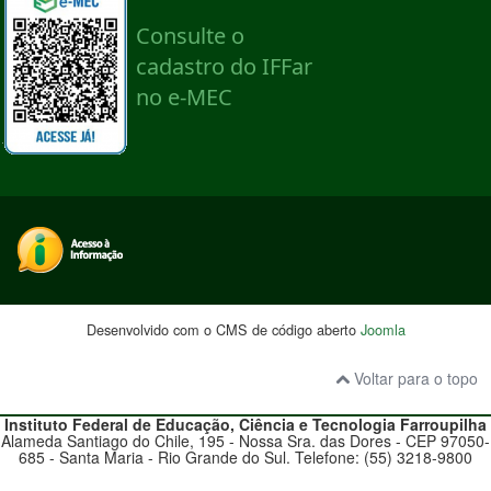
Desenvolvido com o CMS de código aberto
Joomla
Voltar para o topo
Instituto Federal de Educação, Ciência e Tecnologia
Farroupilha
Alameda Santiago do Chile, 195 - Nossa Sra. das Dores - CEP 97050-
685 - Santa Maria - Rio Grande do Sul. Telefone: (55) 3218-9800