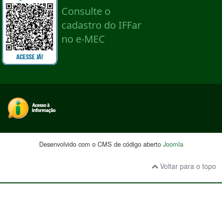
Desenvolvido com o CMS de código aberto
Joomla
Voltar para o topo