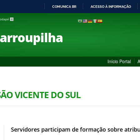
COMUNICA BR
ACESSO À INFORMAÇÃO
IR
 rodapé
4
PARA
O
Farroupilha
CONTEÚDO
Início Portal
A
SÃO VICENTE DO SUL
Servidores participam de formação sobre atri