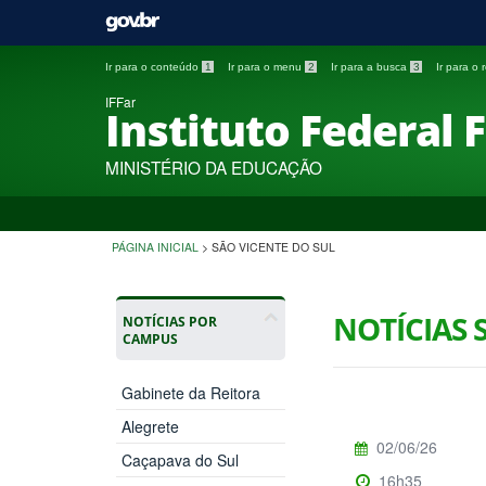
Ir para o conteúdo
1
Ir para o menu
2
Ir para a busca
3
Ir para o
IFFar
Instituto Federal 
MINISTÉRIO DA EDUCAÇÃO
PÁGINA INICIAL
>
SÃO VICENTE DO SUL
NOTÍCIAS 
NOTÍCIAS POR
CAMPUS
Gabinete da Reitora
Alegrete
02/06/26
Caçapava do Sul
16h35