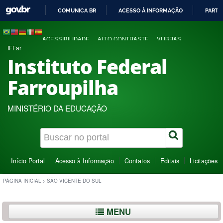
COMUNICA BR
ACESSO À INFORMAÇÃO
PARTI
IR
PARA
ACESSIBILIDADE
ALTO CONTRASTE
VLIBRAS
O
IFFar
CONTEÚDO
Instituto Federal
Farroupilha
MINISTÉRIO DA EDUCAÇÃO
Início Portal
Acesso à Informação
Contatos
Editais
Licitações
PÁGINA INICIAL
>
SÃO VICENTE DO SUL
MENU