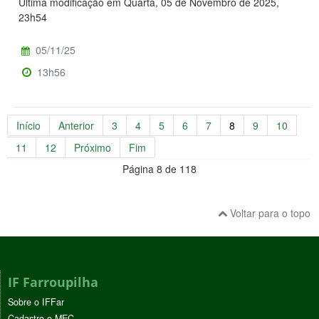
Última modificação em Quarta, 05 de Novembro de 2025,
23h54
05/11/25
13h56
Início
Anterior
3
4
5
6
7
8
9
10
11
12
Próximo
Fim
Página 8 de 118
Voltar para o topo
IF Farroupilha
Sobre o IFFar
Cadastro e-MEC