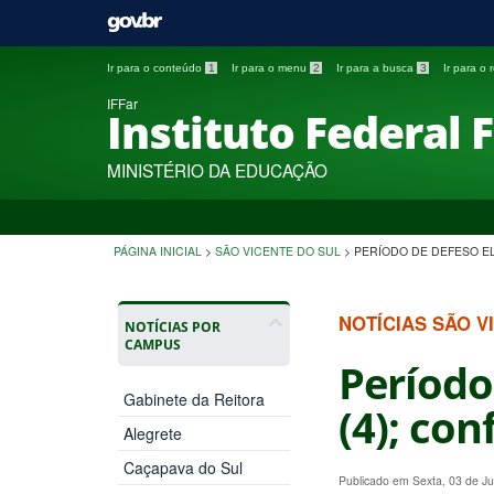
Ir para o conteúdo
1
Ir para o menu
2
Ir para a busca
3
Ir para o
IFFar
Instituto Federal 
MINISTÉRIO DA EDUCAÇÃO
PÁGINA INICIAL
>
SÃO VICENTE DO SUL
>
PERÍODO DE DEFESO E
NOTÍCIAS SÃO V
NOTÍCIAS POR
CAMPUS
Período
Gabinete da Reitora
(4); co
Alegrete
Caçapava do Sul
Publicado em Sexta, 03 de J