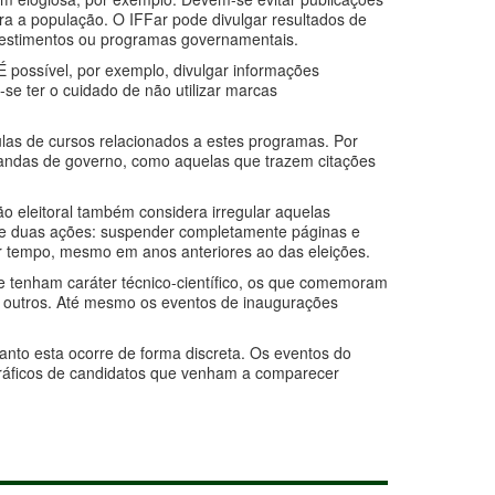
ara a população. O IFFar pode divulgar resultados de
vestimentos ou programas governamentais.
 possível, por exemplo, divulgar informações
-se ter o cuidado de não utilizar marcas
aulas de cursos relacionados a estes programas. Por
gandas de governo, como aquelas que trazem citações
ão eleitoral também considera irregular aquelas
de duas ações: suspender completamente páginas e
uer tempo, mesmo em anos anteriores ao das eleições.
ue tenham caráter técnico-científico, os que comemoram
tre outros. Até mesmo os eventos de inaugurações
anto esta ocorre de forma discreta. Os eventos do
ográficos de candidatos que venham a comparecer