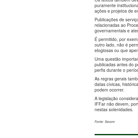
puramente institucion
ações e projetos de 
Publicações de serviç
relacionadas ao Proce
governamentais e ater-
É permitido, por exem
outro lado, não é per
elogiosas ou que apen
Uma questão important
publicadas antes do 
perfis durante o perí
As regras gerais tamb
datas cívicas, históri
podem ocorrer.
A legislação consider
IFFar não devem, port
nestas solenidades.
Fonte: Secom