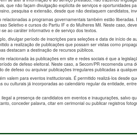
ais, que não façam divulgação explícita de serviços e oportunidades p
ensino, pesquisa e extensão, desde que não destaquem candidatos, in
o relacionadas a programas governamentais também estão liberadas. É
sso Seletivo e cursos do Partiu IF e do Mulheres Mil. Neste caso, deve
se ao caráter informativo e de serviço dos textos.
plo, divulgar período de inscrições para seleções e data de início de 
mitido a realização de publicações que possam ser vistas como propa
as destacam a destinação de recursos públicos.
e relacionada às publicações em site e redes sociais é que a legislaç
período de defeso eleitoral. Neste caso, a Secom/PR recomenda uma 
odo de defeso ou arquivar publicações irregulares publicadas a qualq
ém valem para eventos institucionais. É permitido realizá-los desde q
cas ou culturais já incorporadas ao calendário regular da entidade, en
a ilegal a presença de candidatos em eventos e inaugurações, salvo qu
anto, conceder palavra, citar em cerimonial ou publicar registros fot