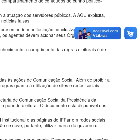
o compartilhamento de conteúdos de cunho político-
 a atuação dos servidores públicos. A AGU explicita,
notícias falsas.
 representando manifestação conclusiva da AGU sobre
s, os agentes devem acionar seus Órgãos Consultivos,
onhecimento e cumprimento das regras eleitorais é de
adas às ações de Comunicação Social. Além de proibir a
gras quanto à utilização de sites e redes sociais
cretaria de Comunicação Social da Presidência da
 período eleitoral. O documento está disponível nos
 Institucional e as páginas do IFFar em redes sociais
ão se deve, portanto, utilizar marca de governo e
m elogiosa, por exemplo. Devem-se evitar publicações