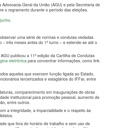
la Advocacia-Geral da União (AGU) e pela Secretaria de
e o regramento durante o período das eleições.
 junho.
m observar uma série de normas e condutas vedadas
o – três meses antes do 1º turno – e estende-se até o
 a AGU publicou a 11º edição da Cartilha de Condutas
gina eletrônica
para concentrar informações, como link
todos aqueles que exercem função ligada ao Estado,
ncionários terceirizados e estagiários do IFFar, entre
didaturas, comparecimento em inaugurações de obras
icidade institucional para promoção pessoal, aumento de
ão, entre outros.
om a integridade, a imparcialidade e o respeito às
didatos.
sde que fora do horário de trabalho e sem uso de