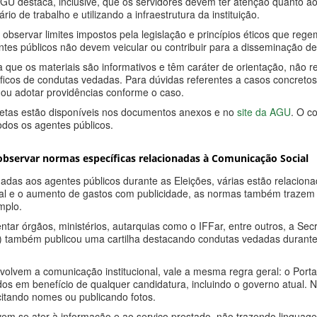
AGU destaca, inclusive, que os servidores devem ter atenção quanto a
ário de trabalho e utilizando a infraestrutura da instituição.
bservar limites impostos pela legislação e princípios éticos que regem
tes públicos não devem veicular ou contribuir para a disseminação de 
 que os materiais são informativos e têm caráter de orientação, não
ficos de condutas vedadas. Para dúvidas referentes a casos concreto
 ou adotar providências conforme o caso.
etas estão disponíveis nos documentos anexos e no
site da AGU
. O c
odos os agentes públicos.
observar normas específicas relacionadas à Comunicação Social
adas aos agentes públicos durante as Eleições, várias estão relacion
onal e o aumento de gastos com publicidade, as normas também trazem re
emplo.
entar órgãos, ministérios, autarquias como o IFFar, entre outros, a Se
 também publicou uma cartilha destacando condutas vedadas durante o
volvem a comunicação institucional, vale a mesma regra geral: o Portal
dos em benefício de qualquer candidatura, incluindo o governo atual. N
citando nomes ou publicando fotos.
m se ater à informação e ao serviço prestado, não trazendo linguage