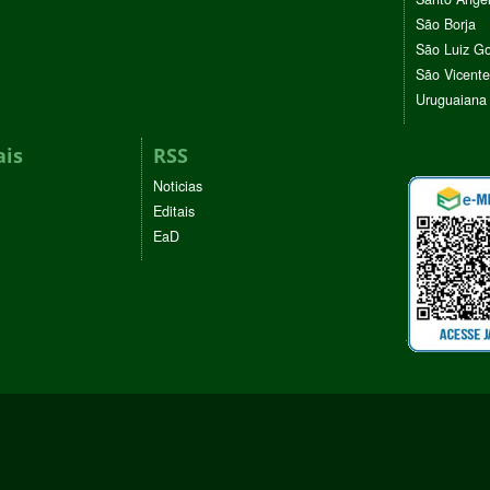
São Borja
São Luiz G
São Vicente
Uruguaiana
ais
RSS
Noticias
Editais
EaD