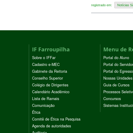
registrado em:
Notícias S
IF Farroupilha
Menu de R
Sobre o IFFar
Portal do Aluno
Cadastro e-MEC
Portal do Servido
Gabinete da Reitoria
Portal do Egresso
Conselho Superior
Nossas Unidades
Colégio de Dirigentes
Guia de Cursos
Calendário Acadêmico
Processos Seleti
Lista de Ramais
Concursos
Comunicação
Sistemas Instituc
Ética
Comitê de Ética na Pesquisa
Agenda de autoridades
Auditoria