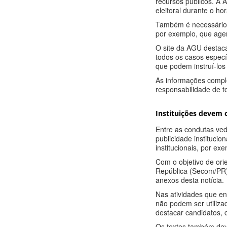
recursos públicos. A 
eleitoral durante o hor
Também é necessário o
por exemplo, que agen
O site da AGU destaca
todos os casos especí
que podem instruí-los
As informações compl
responsabilidade de t
Instituições devem 
Entre as condutas ved
publicidade instituci
institucionais, por ex
Com o objetivo de ori
República (Secom/PR)
anexos desta notícia.
Nas atividades que en
não podem ser utiliza
destacar candidatos, 
Os textos também deve