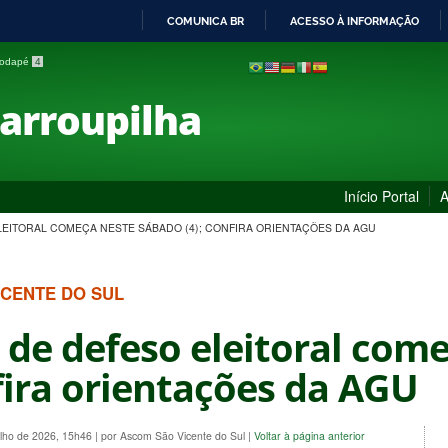
COMUNICA BR
ACESSO À INFORMAÇÃO
IR
 rodapé
4
PARA
O
Farroupilha
CONTEÚDO
Início Portal
A
LEITORAL COMEÇA NESTE SÁBADO (4); CONFIRA ORIENTAÇÕES DA AGU
ICENTE DO SUL
 de defeso eleitoral com
nfira orientações da AGU
ulho de 2026, 15h46
|
por Ascom São Vicente do Sul
|
Voltar à página anterior