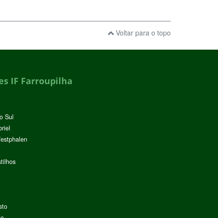
Voltar para o topo
s IF Farroupilha
o Sul
riel
Westphalen
tilhos
sto
lo