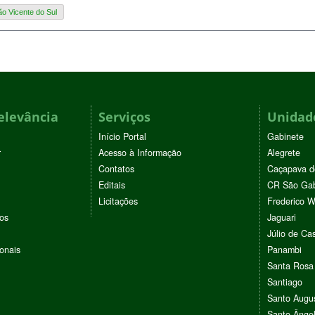
ão Vicente do Sul
elevância
Serviços
Unidade
Início Portal
Gabinete
r
Acesso à Informação
Alegrete
Contatos
Caçapava d
Editais
CR São Gab
Licitações
Frederico 
vos
Jaguari
Júlio de Cas
ionais
Panambi
Santa Rosa
Santiago
Santo Augu
Santo Ânge