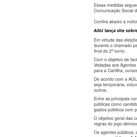
Essas medidas seguem 
Comunicação Social d
Confira abaixo a notí
AGU lança site sobr
Em virtude das eleiç
durante o chamado per
final do 2º turno.
Com o objetivo de fac
Vedadas aos Agentes 
para a Cartilha, curs
De acordo com a AGU, 
seja temporária, volun
outros.
Entre as principais c
públicas como candida
gastos públicos com p
O objetivo geral das 
regras do jogo democr
Os agentes públicos, 