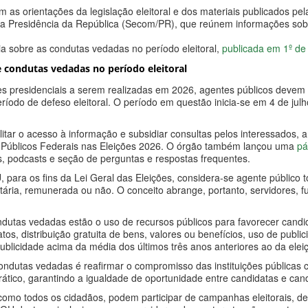
as orientações da legislação eleitoral e dos materiais publicados pe
a Presidência da República (Secom/PR), que reúnem informações sobr
cia sobre as condutas vedadas no período eleitoral,
publicada em 1º de
e condutas vedadas no período eleitoral
ões presidenciais a serem realizadas em 2026, agentes públicos deve
íodo de defeso eleitoral. O período em questão inicia-se em 4 de julh
ilitar o acesso à informação e subsidiar consultas pelos interessados,
Públicos Federais nas Eleições 2026. O órgão também lançou uma
pá
os, podcasts e seção de perguntas e respostas frequentes.
para os fins da Lei Geral das Eleições, considera-se agente público 
tária, remunerada ou não. O conceito abrange, portanto, servidores, fu
ondutas vedadas estão o uso de recursos públicos para favorecer can
tos, distribuição gratuita de bens, valores ou benefícios, uso de publ
ublicidade acima da média dos últimos três anos anteriores ao da eleiç
condutas vedadas é reafirmar o compromisso das instituições públicas c
ático, garantindo a igualdade de oportunidade entre candidatas e can
como todos os cidadãos, podem participar de campanhas eleitorais, de