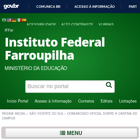
COMUNICA BR
ACESSO À INFORMAÇÃO
PARTI
IR
PARA
ACESSIBILIDADE
ALTO CONTRASTE
VLIBRAS
O
IFFar
CONTEÚDO
Instituto Federal
Farroupilha
MINISTÉRIO DA EDUCAÇÃO
Início Portal
Acesso à Informação
Contatos
Editais
Licitações
PÁGINA INICIAL
>
SÃO VICENTE DO SUL
>
COMUNICADO OFICIAL SOBRE A CANTINA DO
CAMPUS
MENU