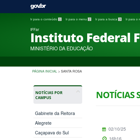
Ir para o conteúdo
1
Ir para o menu
2
Ir para a busca
3
Ir para o
IFFar
Instituto Federal 
MINISTÉRIO DA EDUCAÇÃO
PÁGINA INICIAL
>
SANTA ROSA
NOTÍCIAS 
NOTÍCIAS POR
CAMPUS
Gabinete da Reitora
Alegrete
02/10/25
Caçapava do Sul
16h16