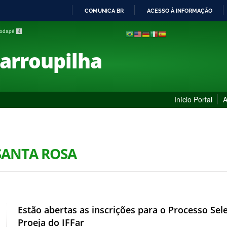
COMUNICA BR
ACESSO À INFORMAÇÃO
IR
 rodapé
4
PARA
O
Farroupilha
CONTEÚDO
Início Portal
A
SANTA ROSA
Estão abertas as inscrições para o Processo Sel
Proeja do IFFar