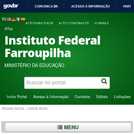
COMUNICA BR
ACESSO À INFORMAÇÃO
PARTI
IR
PARA
ACESSIBILIDADE
ALTO CONTRASTE
VLIBRAS
O
IFFar
CONTEÚDO
Instituto Federal
Farroupilha
MINISTÉRIO DA EDUCAÇÃO
Início Portal
Acesso à Informação
Contatos
Editais
Licitações
PÁGINA INICIAL
>
SANTA ROSA
MENU