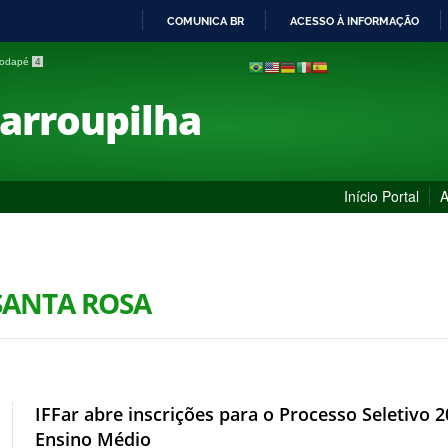
COMUNICA BR
ACESSO À INFORMAÇÃO
IR
 rodapé
4
PARA
O
Farroupilha
CONTEÚDO
Início Portal
A
SANTA ROSA
IFFar abre inscrições para o Processo Seletivo 
Ensino Médio