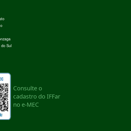
sto
lo
onzaga
 do Sul