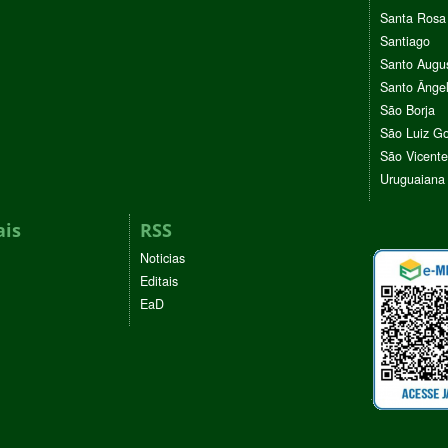
Santa Rosa
Santiago
Santo Augu
Santo Ânge
São Borja
São Luiz G
São Vicente
Uruguaiana
ais
RSS
Noticias
Editais
EaD