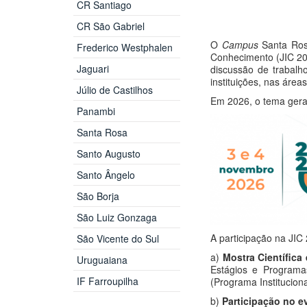
CR Santiago
CR São Gabriel
O
Campus
Santa Rosa
Frederico Westphalen
Conhecimento (JIC 202
Jaguari
discussão de trabalho
instituições, nas áre
Júlio de Castilhos
Em 2026, o tema gera
Panambi
Santa Rosa
Santo Augusto
Santo Ângelo
São Borja
São Luiz Gonzaga
A participação na JIC
São Vicente do Sul
a)
Mostra Científica
Uruguaiana
Estágios e Programas
IF Farroupilha
(Programa Instituciona
b)
Participação no e