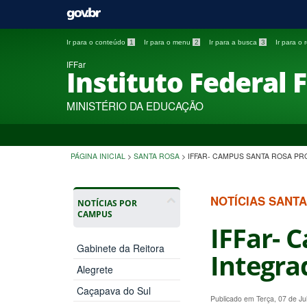
Ir para o conteúdo
1
Ir para o menu
2
Ir para a busca
3
Ir para o
IFFar
Instituto Federal 
MINISTÉRIO DA EDUCAÇÃO
PÁGINA INICIAL
>
SANTA ROSA
>
IFFAR- CAMPUS SANTA ROSA PR
NOTÍCIAS SANT
NOTÍCIAS POR
CAMPUS
IFFar- 
Gabinete da Reitora
Integra
Alegrete
Caçapava do Sul
Publicado em Terça, 07 de J