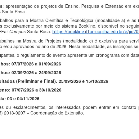
os
: apresentação de projetos de Ensino, Pesquisa e Extensão em e
 Santa Rosa.
balhos para a Mostra Científica e Tecnológica (modalidade a) e as i
s exclusivamente por meio do sistema Bookline, disponível no seguin
IFFar
Campus
Santa Rosa:
https://bookline.
iffarroupilha.edu.br/e/jic2
abalhos na Mostra de Projetos (modalidade c) é exclusiva para serv
 e/ou aprovados no ano de 2026. Nesta modalidade, as inscrições se
icipantes, o regulamento do evento apresenta um cronograma com data
hos: 07/07/2026 a 01/09/2026
lhos:
02/09/2026 a 24/09/2026
tados (Preliminar e Final): 25/09/2026 e 15/10/2026
ento: 07/07/2026 a 30/10/2026
da: 03 e 04/11/2026
es ou esclarecimentos, os interessados podem entrar em contato
5) 2013-0207 – Coordenação de Extensão.