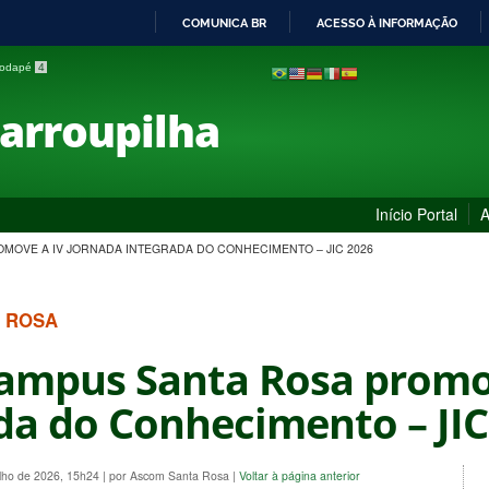
COMUNICA BR
ACESSO À INFORMAÇÃO
IR
 rodapé
4
PARA
O
Farroupilha
CONTEÚDO
Início Portal
A
OMOVE A IV JORNADA INTEGRADA DO CONHECIMENTO – JIC 2026
A ROSA
Campus Santa Rosa promo
da do Conhecimento – JIC
ulho de 2026, 15h24
|
por Ascom Santa Rosa
|
Voltar à página anterior