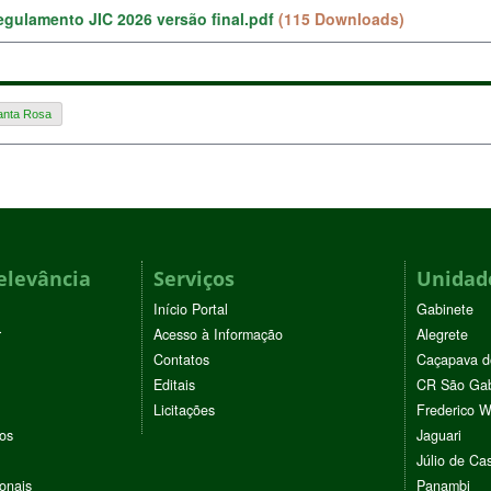
regulamento JIC 2026 versão final.pdf
(115 Downloads)
anta Rosa
elevância
Serviços
Unidade
Início Portal
Gabinete
r
Acesso à Informação
Alegrete
Contatos
Caçapava d
Editais
CR São Gab
Licitações
Frederico 
vos
Jaguari
Júlio de Cas
ionais
Panambi