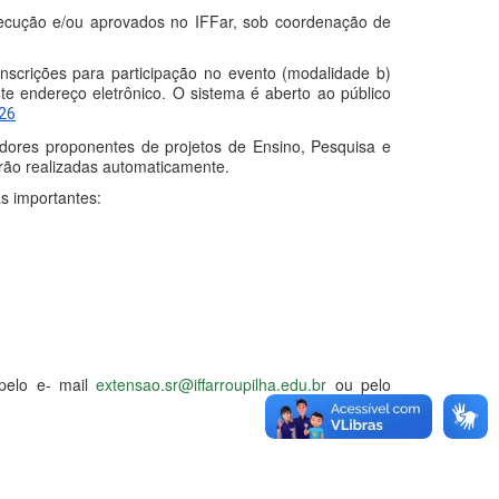
xecução e/ou aprovados no IFFar, sob coordenação de
nscrições para participação no evento (modalidade b)
te endereço eletrônico. O sistema é aberto ao público
026
idores proponentes de projetos de Ensino, Pesquisa e
rão realizadas automaticamente.
s importantes:
 pelo e- mail
extensao.sr@
iffarroupilha.edu.br
ou pelo