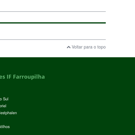
Voltar para o topo
s IF Farroupilha
o Sul
riel
Westphalen
tilhos