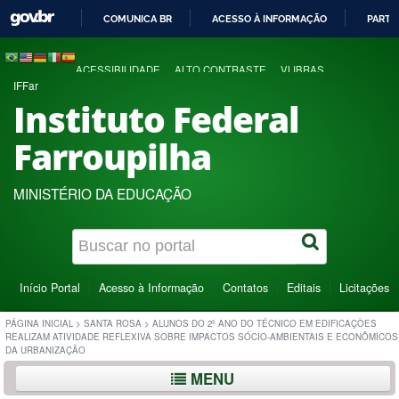
COMUNICA BR
ACESSO À INFORMAÇÃO
PARTI
IR
PARA
ACESSIBILIDADE
ALTO CONTRASTE
VLIBRAS
O
IFFar
CONTEÚDO
Instituto Federal
Farroupilha
MINISTÉRIO DA EDUCAÇÃO
Início Portal
Acesso à Informação
Contatos
Editais
Licitações
PÁGINA INICIAL
>
SANTA ROSA
>
ALUNOS DO 2º ANO DO TÉCNICO EM EDIFICAÇÕES
REALIZAM ATIVIDADE REFLEXIVA SOBRE IMPACTOS SÓCIO-AMBIENTAIS E ECONÔMICOS
DA URBANIZAÇÃO
MENU