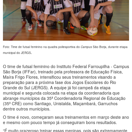
Foto: Time de futsal feminino na quadra poliesportiva do
Campus
São Borja, durante etapa
.
municipal do JERGS
O time de futsal feminino do Instituto Federal Farroupilha - Campus
São Borja (IFFar), treinado pela professora de Educação Física,
Maíra Frigo Flores, intensificou seus treinamentos visando a
preparação para a próxima fase dos Jogos Escolares do Rio
Grande do Sul (JERGS). A equipe já foi campeã da etapa
municipal e segunda colocada na etapa da coordenadoria que
abrange municípios da 35ª Coordenadoria Regional de Educação
(35ª CRE) como Santiago, Unistalda, Maçambará, Garruchos
dentre outros municípios.
O time é novo, começaram seus treinamentos em março deste ano
e mesmo com pouco tempo já conseguiram bons resultados.
“É muito prazeroso treinar essas meninas, pois são extremamente