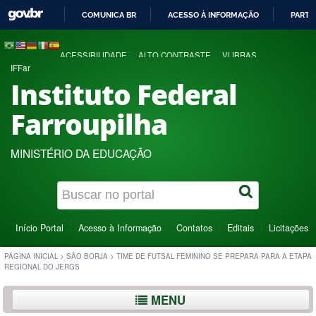
COMUNICA BR
ACESSO À INFORMAÇÃO
PARTI
IR
PARA
ACESSIBILIDADE
ALTO CONTRASTE
VLIBRAS
O
IFFar
CONTEÚDO
Instituto Federal
Farroupilha
MINISTÉRIO DA EDUCAÇÃO
Início Portal
Acesso à Informação
Contatos
Editais
Licitações
PÁGINA INICIAL
>
SÃO BORJA
>
TIME DE FUTSAL FEMININO SE PREPARA PARA A ETAPA
REGIONAL DO JERGS
MENU