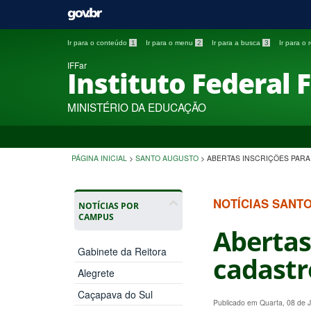
Ir para o conteúdo
1
Ir para o menu
2
Ir para a busca
3
Ir para o
IFFar
Instituto Federal 
MINISTÉRIO DA EDUCAÇÃO
PÁGINA INICIAL
>
SANTO AUGUSTO
>
ABERTAS INSCRIÇÕES PAR
NOTÍCIAS SANT
NOTÍCIAS POR
CAMPUS
Abertas
Gabinete da Reitora
cadastr
Alegrete
Caçapava do Sul
Publicado em Quarta, 08 de 