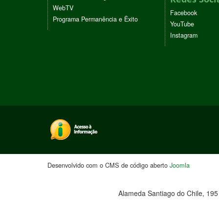
WebTV
Facebook
Programa Permanência e Êxito
YouTube
Instagram
Desenvolvido com o CMS de código aberto
Joomla
Alameda Santiago do Chile, 195