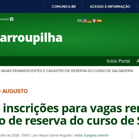
COMUNICA BR
ACESSO À INFORMAÇÃO
IR
 rodapé
4
PARA
O
Farroupilha
CONTEÚDO
Início Portal
A
A VAGAS REMANESCENTES E CADASTRO DE RESERVA DO CURSO DE SALGADEIRA
O AUGUSTO
 inscrições para vagas r
o de reserva do curso de 
Julho de 2026, 15h01
|
por Ascom Santo Augusto
|
Voltar à página anterior