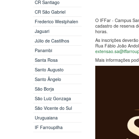
CR Santiago
CR São Gabriel
O IFFar - Campus Sant
Frederico Westphalen
cadastro de reserva d
Jaguari
horas.
As inscrições deverão
Júlio de Castilhos
Rua Fábio João Andolh
Panambi
extensao.sa@iffarroup
Santa Rosa
Mais informações pod
Santo Augusto
Santo Ângelo
São Borja
São Luiz Gonzaga
São Vicente do Sul
Uruguaiana
IF Farroupilha