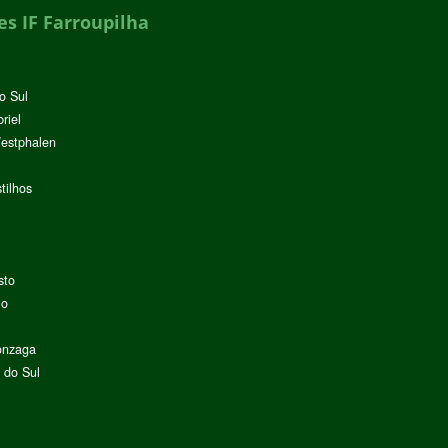
s IF Farroupilha
o Sul
riel
Westphalen
tilhos
sto
lo
onzaga
 do Sul