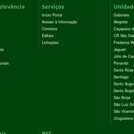
elevância
Serviços
Unidade
Início Portal
Gabinete
r
Acesso à Informação
Alegrete
Contatos
Caçapava d
Editais
CR São Gab
Licitações
Frederico 
vos
Jaguari
Júlio de Cas
ionais
Panambi
Santa Rosa
Santiago
Santo Augu
Santo Ânge
São Borja
São Luiz G
São Vicente
Uruguaiana
ais
RSS