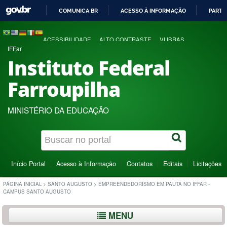
COMUNICA BR
ACESSO À INFORMAÇÃO
PARTI
IR
PARA
ACESSIBILIDADE
ALTO CONTRASTE
VLIBRAS
O
IFFar
CONTEÚDO
Instituto Federal
Farroupilha
MINISTÉRIO DA EDUCAÇÃO
Início Portal
Acesso à Informação
Contatos
Editais
Licitações
PÁGINA INICIAL
>
SANTO AUGUSTO
>
EMPREENDEDORISMO EM PAUTA NO IFFAR -
CAMPUS SANTO AUGUSTO
MENU