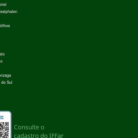
riel
Westphalen
tilhos
sto
lo
onzaga
 do Sul