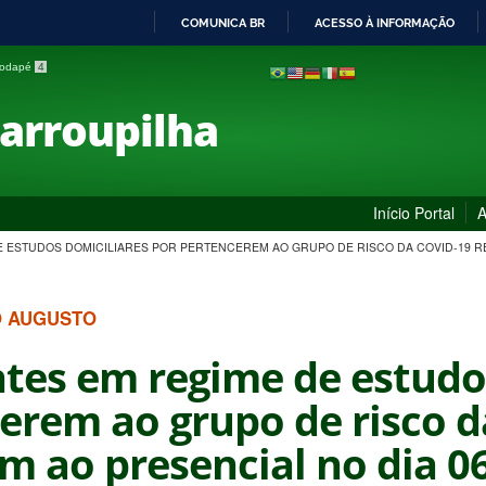
COMUNICA BR
ACESSO À INFORMAÇÃO
IR
 rodapé
4
PARA
O
Farroupilha
CONTEÚDO
Início Portal
A
 ESTUDOS DOMICILIARES POR PERTENCEREM AO GRUPO DE RISCO DA COVID-19 R
O AUGUSTO
tes em regime de estudos
erem ao grupo de risco d
m ao presencial no dia 0