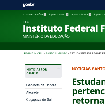
Ir para o conteúdo
1
Ir para o menu
2
Ir para a busca
3
Ir para o
IFFar
Instituto Federal 
MINISTÉRIO DA EDUCAÇÃO
PÁGINA INICIAL
>
SANTO AUGUSTO
>
ESTUDANTES EM REGIME DE
NOTÍCIAS SANT
NOTÍCIAS POR
CAMPUS
Estudan
Gabinete da Reitora
pertenc
Alegrete
retorna
Caçapava do Sul