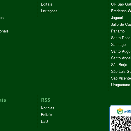
Editais
CR São Gab
Licitações
Frederico 
vos
Jaguari
Júlio de Cas
ionais
Panambi
Santa Rosa
Santiago
Santo Augu
Santo Ânge
São Borja
São Luiz G
São Vicente
Uruguaiana
ais
RSS
Noticias
Editais
EaD