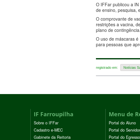
O IFFar publicou a IN
de ensino, pesquisa, 
O comprovante de vaci
restrições a vacina,
plano de contingência
O uso de máscaras é 
para pessoas que apr
registrado em:
Notícias S
IF Farroupilha
Menu de R
Sobre o IFFar
Portal do Aluno
Cadastro e-MEC
Portal do Servido
Gabinete da Reitoria
Portal do Egresso