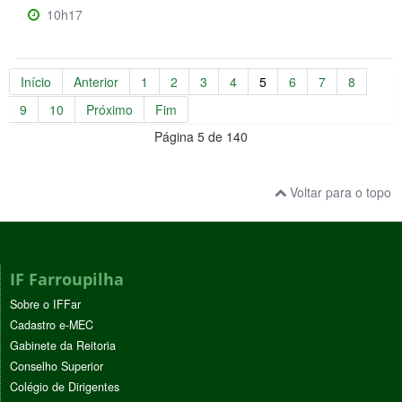
10h17
Início
Anterior
1
2
3
4
5
6
7
8
9
10
Próximo
Fim
Página 5 de 140
Voltar para o topo
IF Farroupilha
Sobre o IFFar
Cadastro e-MEC
Gabinete da Reitoria
Conselho Superior
Colégio de Dirigentes