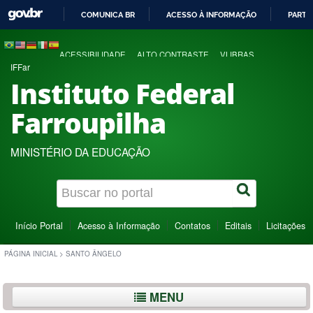
COMUNICA BR
ACESSO À INFORMAÇÃO
PARTI
IR
PARA
ACESSIBILIDADE
ALTO CONTRASTE
VLIBRAS
O
IFFar
CONTEÚDO
Instituto Federal
Farroupilha
MINISTÉRIO DA EDUCAÇÃO
Início Portal
Acesso à Informação
Contatos
Editais
Licitações
PÁGINA INICIAL
>
SANTO ÂNGELO
MENU