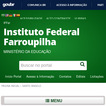
COMUNICA BR
ACESSO À INFORMAÇÃO
PARTI
IR
PARA
ACESSIBILIDADE
ALTO CONTRASTE
VLIBRAS
O
IFFar
CONTEÚDO
Instituto Federal
Farroupilha
MINISTÉRIO DA EDUCAÇÃO
Início Portal
Acesso à Informação
Contatos
Editais
Licitações
PÁGINA INICIAL
>
SANTO ÂNGELO
MENU