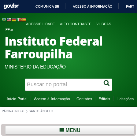
COMUNICA BR
ACESSO À INFORMAÇÃO
PARTI
IR
PARA
ACESSIBILIDADE
ALTO CONTRASTE
VLIBRAS
O
IFFar
CONTEÚDO
Instituto Federal
Farroupilha
MINISTÉRIO DA EDUCAÇÃO
Início Portal
Acesso à Informação
Contatos
Editais
Licitações
PÁGINA INICIAL
>
SANTO ÂNGELO
MENU